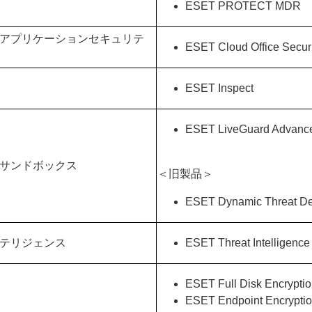
ESET PROTECT MDR
ドアプリケーションセキュリテ
ESET Cloud Office Securi
ESET Inspect
ESET LiveGuard Advanc
ドサンドボックス
＜旧製品＞
ESET Dynamic Threat D
ンテリジェンス
ESET Threat Intelligence
ESET Full Disk Encrypti
ESET Endpoint Encrypti