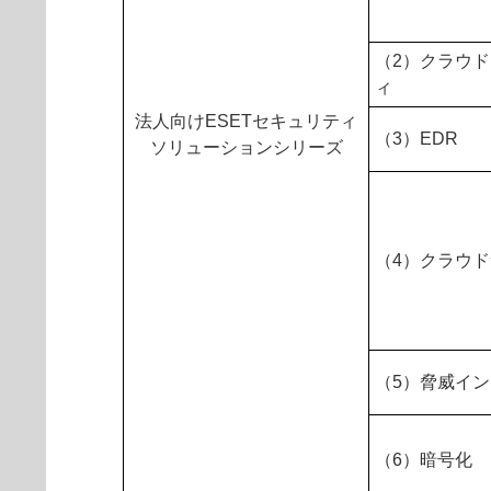
（2）クラウ
ィ
法人向けESETセキュリティ
（3）EDR
ソリューションシリーズ
（4）クラウ
（5）脅威イ
（6）暗号化