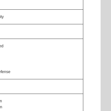
ty
ed
efense
on
on