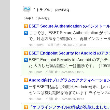
『 トラブル 』 内のFAQ
6件中 1 - 6 件を表示
ESET Secure Authentication のインス
ここでは、ESET Secure Authenti
で、対応方法をご確認の上、再度インストールを
No：29950
公開日時：2024/09/18 10:00
ESET Endpoint Security for Andr
ESET Endpoint Security for
た 入力した製品認証キーは無効です。（2051
No：4905
公開日時：2026/05/07 10:00
Android向けプログラムのアクティベー
一部ESET製品をご利用のAndroid端末
センスは有効期限を過ぎています ライセンスの
No：9903
公開日時：2025/04/16 10:45
「オフラインファイルの作成が失敗しました