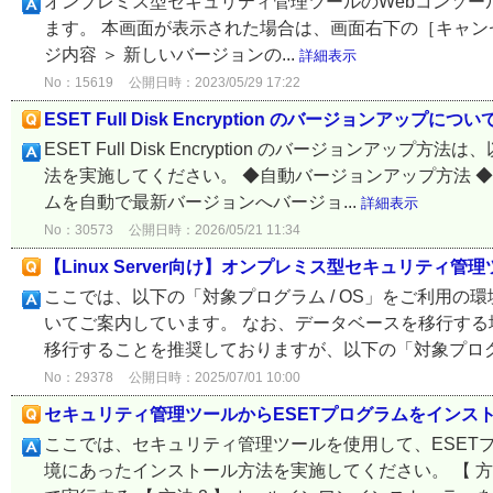
オンプレミス型セキュリティ管理ツールのWebコンソ
ます。 本画面が表示された場合は、画面右下の［キャン
ジ内容 ＞ 新しいバージョンの...
詳細表示
No：15619
公開日時：2023/05/29 17:22
ESET Full Disk Encryption のバージョンアップについ
ESET Full Disk Encryption のバージョン
法を実施してください。 ◆自動バージョンアップ方法 
ムを自動で最新バージョンへバージョ...
詳細表示
No：30573
公開日時：2026/05/21 11:34
【Linux Server向け】オンプレミス型セキュリティ
ここでは、以下の「対象プログラム / OS」をご利用
いてご案内しています。 なお、データベースを移行す
移行することを推奨しておりますが、以下の「対象プログラム
No：29378
公開日時：2025/07/01 10:00
セキュリティ管理ツールからESETプログラムをインス
ここでは、セキュリティ管理ツールを使用して、ESET
境にあったインストール方法を実施してください。 【 方