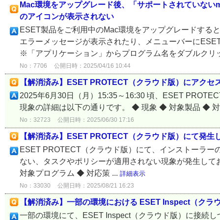
Mac環境をアップグレード後、「サポートされていないm
のアイコンが表示されない
ESET製品をご利用中のMac環境をアップグレードする
エラーメッセージが表示されたり、メニューバーにESE
※「アプリケーション」からプログラム名をダブルクリッ
No：7706
公開日時：2025/04/16 10:44
【解消済み】ESET PROTECT（クラウド版）にアクセ
2025年6月30日（月）15:35～16:30 頃、ESET
現象の詳細は以下の通りです。 ◆ 現象 ◆ 対象製品 ◆ 対象サ
No：32723
公開日時：2025/06/30 17:16
【解消済み】ESET PROTECT（クラウド版）にて発
ESET PROTECT（クラウド版）にて、インストー
ない、タスクやポリシーが適用されない現象が発生しており
対象プログラム ◆ 対応策 ...
詳細表示
No：33030
公開日時：2025/08/21 16:23
【解消済み】一部の環境における ESET Inspect（
一部の環境にて、ESET Inspect（クラウド版）に