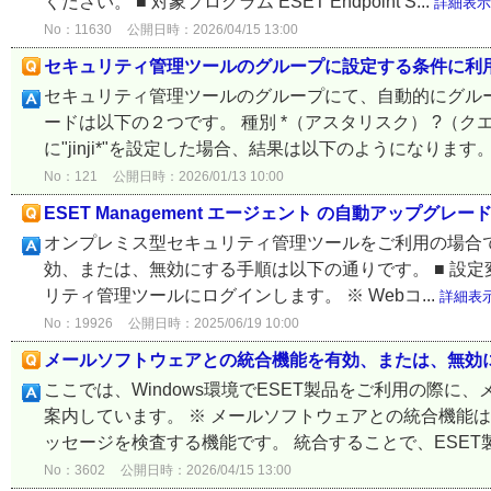
ください。 ■ 対象プログラム ESET Endpoint S...
詳細表示
No：11630
公開日時：2026/04/15 13:00
セキュリティ管理ツールのグループに設定する条件に利
セキュリティ管理ツールのグループにて、自動的にグル
ードは以下の２つです。 種別 *（アスタリスク） ?（ク
に"jinji*"を設定した場合、結果は以下のようになります。 .
No：121
公開日時：2026/01/13 10:00
ESET Management エージェント の自動アップ
オンプレミス型セキュリティ管理ツールをご利用の場合で、E
効、または、無効にする手順は以下の通りです。 ■ 設定
リティ管理ツールにログインします。 ※ Webコ...
詳細表
No：19926
公開日時：2025/06/19 10:00
メールソフトウェアとの統合機能を有効、または、無効
ここでは、Windows環境でESET製品をご利用の際
案内しています。 ※ メールソフトウェアとの統合機能
ッセージを検査する機能です。 統合することで、ESET製
No：3602
公開日時：2026/04/15 13:00