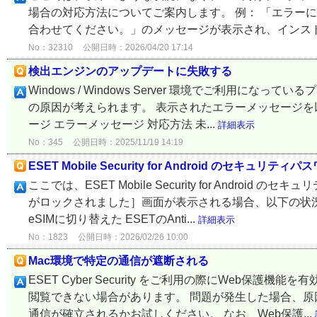
場合の対応方法についてご案内します。 例： 「エラー
合わせてください。」のメッセージが表示され、インストー
No：32310
公開日時：2026/04/20 17:14
検出エンジンのアップデートに失敗する
Windows / Windows Server 環境でご利用
の原因が考えられます。 表示されたエラーメッセージを
ージ エラーメッセージ 対応方法 未...
詳細表示
No：345
公開日時：2025/11/19 14:19
ESET Mobile Security for Android のセキ
ここでは、ESET Mobile Security for And
がロックされました］画面が表示される場合、以下の状況
eSIMに切り替えた ESETのAnti...
詳細表示
No：1823
公開日時：2026/02/26 10:00
Mac環境で特定の通信が遮断される
ESET Cyber Security をご利用の際にWeb
閲覧できない場合があります。 問題が発生した場合、原
通信が確立されるかお試しください。 なお、Web保護...