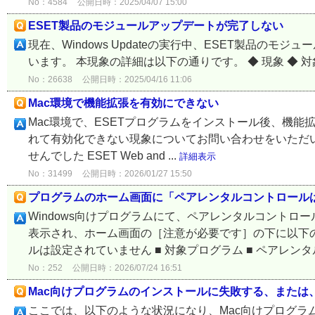
No：4584
公開日時：2025/04/07 15:00
ESET製品のモジュールアップデートが完了しない
現在、Windows Updateの実行中、ESET製品
います。 本現象の詳細は以下の通りです。 ◆ 現象 ◆ 対象製
No：26638
公開日時：2025/04/16 11:06
Mac環境で機能拡張を有効にできない
Mac環境で、ESETプログラムをインストール後、機
れて有効化できない現象についてお問い合わせをいただいております。 E
せんでした ESET Web and ...
詳細表示
No：31499
公開日時：2026/01/27 15:50
プログラムのホーム画面に「ペアレンタルコントロール
Windows向けプログラムにて、ペアレンタルコントロ
表示され、ホーム画面の［注意が必要です］の下に以下
ルは設定されていません ■ 対象プログラム ■ ペアレンタル
No：252
公開日時：2026/07/24 16:51
Mac向けプログラムのインストールに失敗する、または
ここでは、以下のような状況になり、Mac向けプログラ