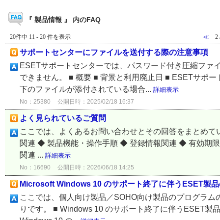
『 製品情報 』 内のFAQ
20件中 11 - 20 件を表示
≪
2
サポートセンターにファイルを送付する際の注意事項
ESETサポートセンターでは、パスワード付き圧縮ファイ
できません。 ■ 概要 ■ 背景と利用廃止日 ■ ESETサ
下のファイルが添付されている場合...
詳細表示
No：25380
公開日時：2025/02/18 16:37
よく見られているご質問
ここでは、よくあるお問い合わせとその回答をまとめてい
関連 ◆ 製品機能・操作手順 ◆ 登録情報関連 ◆ 有効期限の延
関連 ...
詳細表示
No：16690
公開日時：2026/06/18 14:25
Microsoft Windows 10 のサポート終了に伴うESE
ここでは、個人向け製品／SOHO向け製品のプログラムの W
りです。 ■ Windows 10 のサポート終了に伴うESET製品