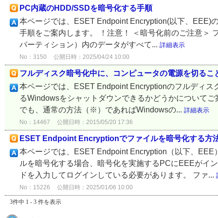
PC内蔵のHDD/SSDを暗号化する手順
本ページでは、ESET Endpoint Encryption(以
手順をご案内します。 ！注意！ ＜暗号化前のご注意＞ 
パーティション）内のデータがすべて...
詳細表示
No：3150
公開日時：2025/04/24 10:00
フルディスク暗号化中に、コンピュータの電源を切るこ
本ページでは、ESET Endpoint Encryptionの
るWindowsをシャットダウンできるかどうかについて
でも、通常の方法（※）であればWindowsの...
詳細表示
No：14467
公開日時：2015/05/20 17:36
ESET Endpoint Encryptionでファイルを暗号化する
本ページでは、ESET Endpoint Encryption（
ルを暗号化する場合、暗号化を実施するPCにEEEがイ
ドを入力してログインしている必要があります。 ファ...
No：15226
公開日時：2025/01/06 10:00
3件中 1 - 3 件を表示