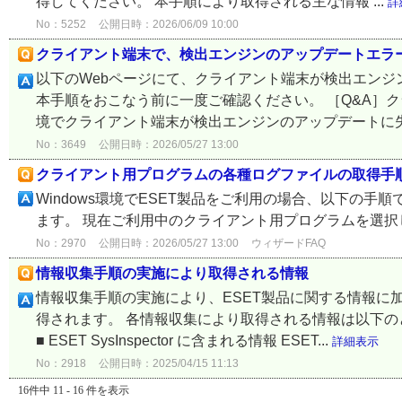
得してください。 本手順により取得される主な情報 ...
詳
No：5252
公開日時：2026/06/09 10:00
クライアント端末で、検出エンジンのアップデートエラ
以下のWebページにて、クライアント端末が検出エン
本手順をおこなう前に一度ご確認ください。 ［Q&A］ク
境でクライアント端末が検出エンジンのアップデートに失敗
No：3649
公開日時：2026/05/27 13:00
クライアント用プログラムの各種ログファイルの取得手
Windows環境でESET製品をご利用の場合、以下の
ます。 現在ご利用中のクライアント用プログラムを選
No：2970
公開日時：2026/05/27 13:00
ウィザードFAQ
情報収集手順の実施により取得される情報
情報収集手順の実施により、ESET製品に関する情報に
得されます。 各情報収集により取得される情報は以下
■ ESET SysInspector に含まれる情報 ESET...
詳細表示
No：2918
公開日時：2025/04/15 11:13
16件中 11 - 16 件を表示