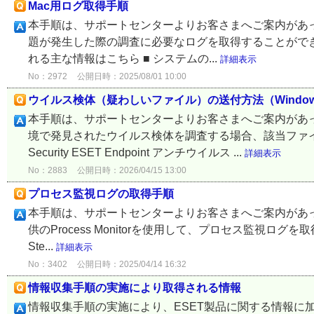
Mac用ログ取得手順
本手順は、サポートセンターよりお客さまへご案内があっ
題が発生した際の調査に必要なログを取得することができ
れる主な情報はこちら ■ システムの...
詳細表示
No：2972
公開日時：2025/08/01 10:00
ウイルス検体（疑わしいファイル）の送付方法（Wind
本手順は、サポートセンターよりお客さまへご案内があ
境で発見されたウイルス検体を調査する場合、該当ファイルを
Security ESET Endpoint アンチウイルス ...
詳細表示
No：2883
公開日時：2026/04/15 13:00
プロセス監視ログの取得手順
本手順は、サポートセンターよりお客さまへご案内があ
供のProcess Monitorを使用して、プロセス監視ログを取得
Ste...
詳細表示
No：3402
公開日時：2025/04/14 16:32
情報収集手順の実施により取得される情報
情報収集手順の実施により、ESET製品に関する情報に