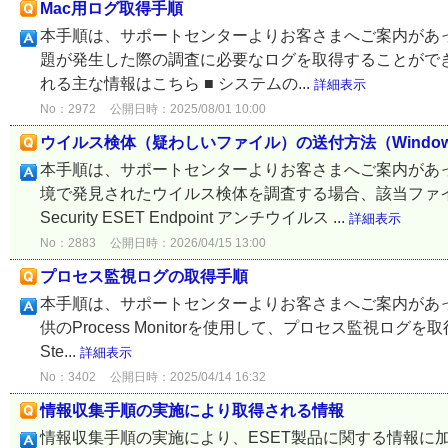
Mac用ログ取得手順
本手順は、サポートセンターよりお客さまへご案内があっ
題が発生した際の調査に必要なログを取得することができ
れる主な情報はこちら ■ システムの...
詳細表示
No：2972
公開日時：2025/08/01 10:00
ウイルス検体（疑わしいファイル）の送付方法（Wind
本手順は、サポートセンターよりお客さまへご案内があ
境で発見されたウイルス検体を調査する場合、該当ファイルを
Security ESET Endpoint アンチウイルス ...
詳細表示
No：2883
公開日時：2026/04/15 13:00
プロセス監視ログの取得手順
本手順は、サポートセンターよりお客さまへご案内があ
供のProcess Monitorを使用して、プロセス監視ログを取得
Ste...
詳細表示
No：3402
公開日時：2025/04/14 16:32
情報収集手順の実施により取得される情報
情報収集手順の実施により、ESET製品に関する情報に