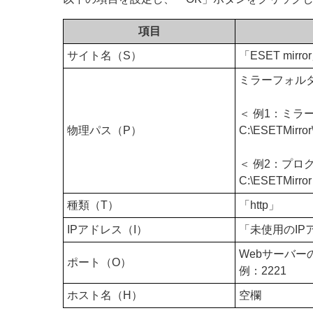
項目
サイト名（S）
「ESET mirro
ミラーフォル
＜ 例1：ミラ
物理パス（P）
C:\ESETMirror
＜ 例2：プロ
C:\ESETMirror
種類（T）
「http」
IPアドレス（I）
「未使用のIP
Webサーバ
ポート（O）
例：2221
ホスト名（H）
空欄