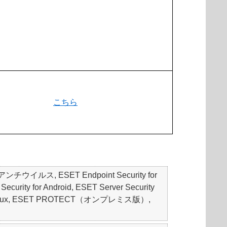
こちら
 アンチウイルス, ESET Endpoint Security for
ity for Android, ESET Server Security
ity for Linux, ESET PROTECT（オンプレミス版）,