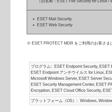
（旧名称：ESET File Security for Linux /
ESET Mail Security
ESET Web Security
※ ESET PROTECT MDR をご利用
プログラム
ESET Endpoint Security, ES
ESET Endpoint アンチウイルス for Linux, ESET Endp
Microsoft Windows Server, ESET Server Securit
ESET Security Management Center, E
Encryption, ESET Cloud Office Securit
プラットフォーム（OS）
Windows, Windows 