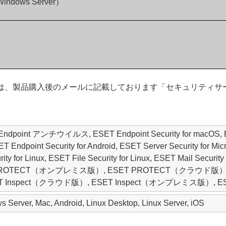
 Windows Server）
のお客さまは、製品購入後のメールに記載しております「セキュリテ
ET Endpoint アンチウイルス, ESET Endpoint Security for macO
oint Security for Android, ESET Server Security for Micros
y for Linux, ESET File Security for Linux, ESET Mail Security 
SET PROTECT（オンプレミス版）, ESET PROTECT（クラウド版）, ESET
y, ESET Inspect（クラウド版）, ESET Inspect（オンプレミス版）, ESET 
Server, Mac, Android, Linux Desktop, Linux Server, iOS