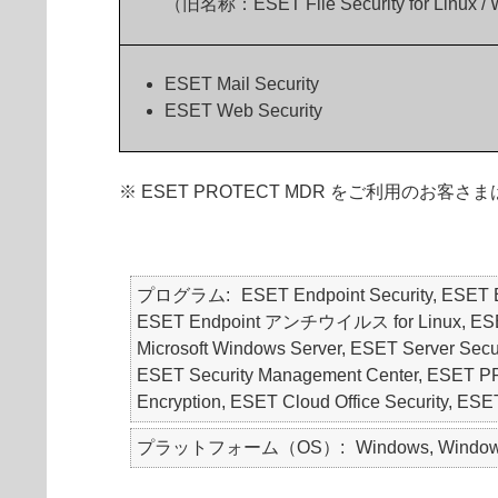
（旧名称：ESET File Security for Linux /
ESET Mail Security
ESET Web Security
※ ESET PROTECT MDR をご利用
プログラム
ESET Endpoint Security, ES
ESET Endpoint アンチウイルス for Linux, ESET Endp
Microsoft Windows Server, ESET Server Securit
ESET Security Management Center, E
Encryption, ESET Cloud Office Securit
プラットフォーム（OS）
Windows, Windows 