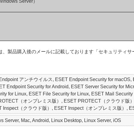
 Windows Server）
のお客さまは、製品購入後のメールに記載しております「セキュリテ
ET Endpoint アンチウイルス, ESET Endpoint Security for macO
oint Security for Android, ESET Server Security for Micros
y for Linux, ESET File Security for Linux, ESET Mail Security 
SET PROTECT（オンプレミス版）, ESET PROTECT（クラウド版）, ESET
y, ESET Inspect（クラウド版）, ESET Inspect（オンプレミス版）, ESET 
Server, Mac, Android, Linux Desktop, Linux Server, iOS