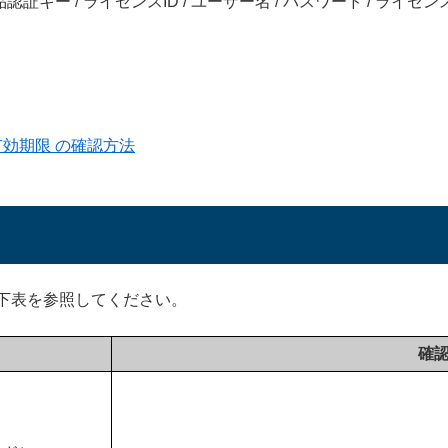
証キー / ライセンスID / ユーザー名 / パスワード / ライ
 有効期限 の確認方法
下表を参照してください。
確