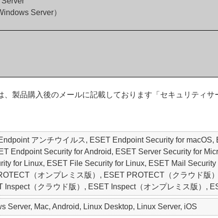
 Server
 Windows Server）
のお客さまは、製品購入後のメールに記載しております「セキュリテ
ET Endpoint アンチウイルス, ESET Endpoint Security for macO
oint Security for Android, ESET Server Security for Micros
y for Linux, ESET File Security for Linux, ESET Mail Security 
SET PROTECT（オンプレミス版）, ESET PROTECT（クラウド版）, ESET
y, ESET Inspect（クラウド版）, ESET Inspect（オンプレミス版）, ESET 
Server, Mac, Android, Linux Desktop, Linux Server, iOS