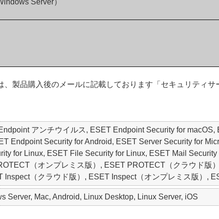
 Windows Server）
のお客さまは、製品購入後のメールに記載しております「セキュリテ
ET Endpoint アンチウイルス, ESET Endpoint Security for macO
oint Security for Android, ESET Server Security for Micros
y for Linux, ESET File Security for Linux, ESET Mail Security 
SET PROTECT（オンプレミス版）, ESET PROTECT（クラウド版）, ESET
y, ESET Inspect（クラウド版）, ESET Inspect（オンプレミス版）, ESET 
Server, Mac, Android, Linux Desktop, Linux Server, iOS