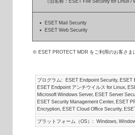
（旧名称：ESET File Security for Linux /
ESET Mail Security
ESET Web Security
※ ESET PROTECT MDR をご利用
プログラム
ESET Endpoint Security, ES
ESET Endpoint アンチウイルス for Linux, ESET Endp
Microsoft Windows Server, ESET Server Securit
ESET Security Management Center, E
Encryption, ESET Cloud Office Securit
プラットフォーム（OS）
Windows, Windows 