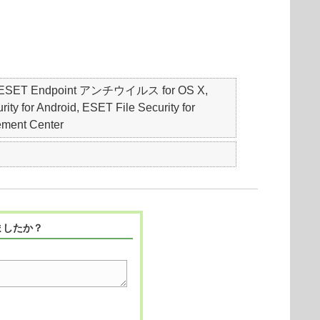
S, ESET Endpoint アンチウイルス for OS X,
 Android, ESET File Security for
ement Center
ましたか？