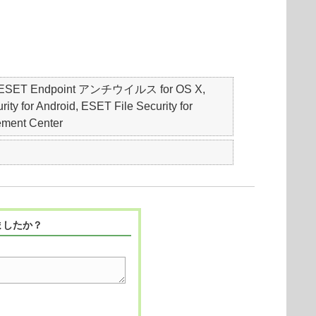
S, ESET Endpoint アンチウイルス for OS X,
 Android, ESET File Security for
ement Center
ましたか？