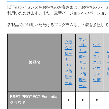
以下のライセンスをお持ちのお客さまは、お持ちのライセ
利用いただけます。また、最新バージョンへのバージョン
各製品でご利用いただけるプログラムは、下表を参照して
オン
クラ
プレ
ウイ
ウド
ミス
ル
型セ
型セ
ス・
キュ
製品名
キュ
スパ
リテ
リテ
イウ
ィ管
ィ管
ェア
理ツ
理ツ
対策
ール
ール
ESET PROTECT Essential
●
●
●
クラウド