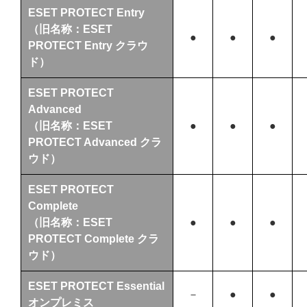
ESET PROTECT Entry
（旧名称：ESET
●
●
●
PROTECT Entry クラウ
ド）
ESET PROTECT
Advanced
（旧名称：ESET
●
●
●
PROTECT Advanced クラ
ウド）
ESET PROTECT
Complete
（旧名称：ESET
●
●
●
PROTECT Complete クラ
ウド）
ESET PROTECT Essential
－
●
●
オンプレミス