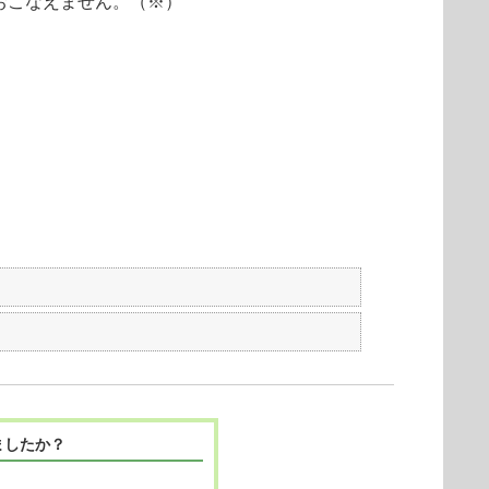
トールはおこなえません。（※）
。
ましたか？