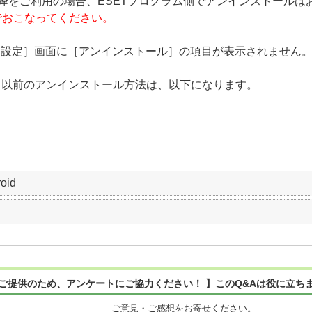
roid V3.6.6.0 以降をご利用の場合、ESETプログラム側でアンインス
側でおこなってください。
Android の［詳細設定］画面に［アンインストール］の項目が表示されません
ndroid V3.5 以前のアンインストール方法は、以下になります。
roid
ご提供のため、アンケートにご協力ください！ 】このQ&Aは役に立ち
ご意見・ご感想をお寄せください。