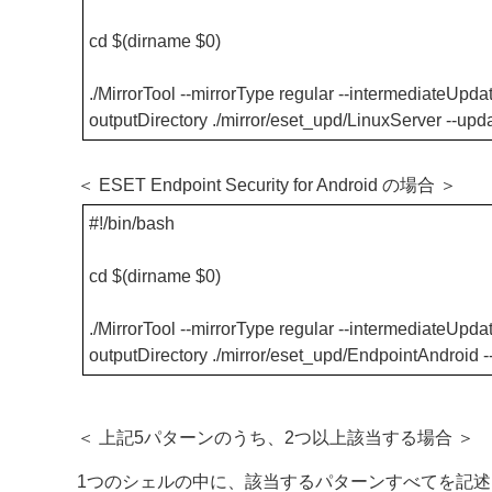
cd $(dirname $0)
./MirrorTool --mirrorType regular --intermediateUpdate
outputDirectory ./mirror/eset_upd/LinuxServer --up
＜ ESET Endpoint Security for Android の場合 ＞
#!/bin/bash
cd $(dirname $0)
./MirrorTool --mirrorType regular --intermediateUpdate
outputDirectory ./mirror/eset_upd/EndpointAndroid 
＜ 上記5パターンのうち、2つ以上該当する場合 ＞
1つのシェルの中に、該当するパターンすべてを記