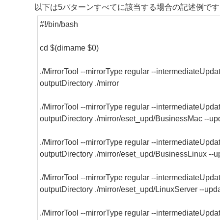
以下は5パターンすべてに該当する場合の記述例です
#!/bin/bash
cd $(dirname $0)
./MirrorTool --mirrorType regular --intermediateUpdate
outputDirectory ./mirror
./MirrorTool --mirrorType regular --intermediateUpdate
outputDirectory ./mirror/eset_upd/BusinessMac --u
./MirrorTool --mirrorType regular --intermediateUpdate
outputDirectory ./mirror/eset_upd/BusinessLinux --
./MirrorTool --mirrorType regular --intermediateUpdate
outputDirectory ./mirror/eset_upd/LinuxServer --up
./MirrorTool --mirrorType regular --intermediateUpdate