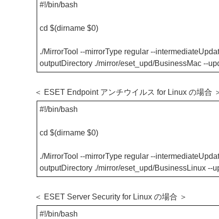
#!/bin/bash
cd $(dirname $0)
./MirrorTool --mirrorType regular --intermediateUpdate
outputDirectory ./mirror/eset_upd/BusinessMac --u
＜ ESET Endpoint アンチウイルス for Linux の場合 
#!/bin/bash
cd $(dirname $0)
./MirrorTool --mirrorType regular --intermediateUpdate
outputDirectory ./mirror/eset_upd/BusinessLinux --
＜ ESET Server Security for Linux の場合 ＞
#!/bin/bash