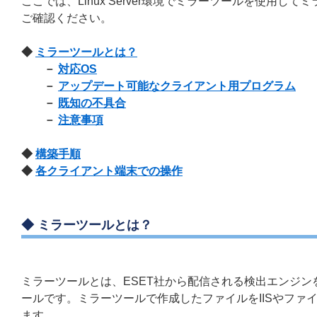
ここでは、Linux Server環境でミラーツールを使用
ご確認ください。
◆
ミラーツールとは？
－
対応OS
－
アップデート可能なクライアント用プログラム
－
既知の不具合
－
注意事項
◆
構築手順
◆
各クライアント端末での操作
◆ ミラーツールとは？
ミラーツールとは、ESET社から配信される検出エンジ
ールです。ミラーツールで作成したファイルをIISやフ
ます。