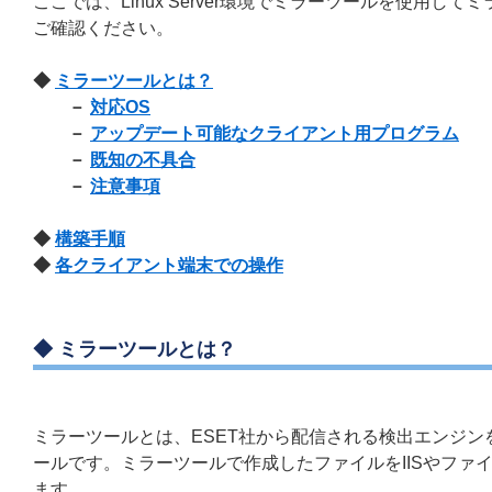
ここでは、Linux Server環境でミラーツールを使用
ご確認ください。
◆
ミラーツールとは？
－
対応OS
－
アップデート可能なクライアント用プログラム
－
既知の不具合
－
注意事項
◆
構築手順
◆
各クライアント端末での操作
◆ ミラーツールとは？
ミラーツールとは、ESET社から配信される検出エンジ
ールです。ミラーツールで作成したファイルをIISやフ
ます。