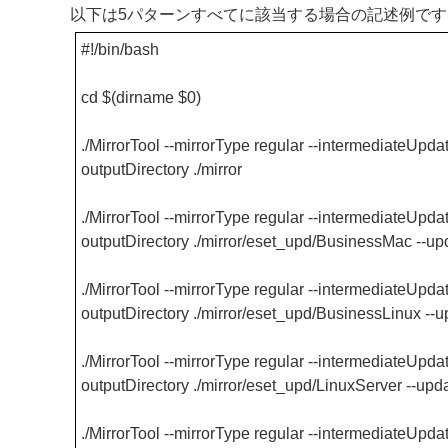
以下は5パターンすべてに該当する場合の記述例です
#!/bin/bash
cd $(dirname $0)
./MirrorTool --mirrorType regular --intermediateUpdate
outputDirectory ./mirror
./MirrorTool --mirrorType regular --intermediateUpdate
outputDirectory ./mirror/eset_upd/BusinessMac --u
./MirrorTool --mirrorType regular --intermediateUpdate
outputDirectory ./mirror/eset_upd/BusinessLinux --
./MirrorTool --mirrorType regular --intermediateUpdate
outputDirectory ./mirror/eset_upd/LinuxServer --up
./MirrorTool --mirrorType regular --intermediateUpdate