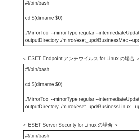
#!/bin/bash
cd $(dirname $0)
./MirrorTool --mirrorType regular --intermediateUpdate
outputDirectory ./mirror/eset_upd/BusinessMac --u
＜ ESET Endpoint アンチウイルス for Linux の場合 
#!/bin/bash
cd $(dirname $0)
./MirrorTool --mirrorType regular --intermediateUpdate
outputDirectory ./mirror/eset_upd/BusinessLinux --
＜ ESET Server Security for Linux の場合 ＞
#!/bin/bash