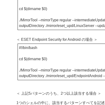
cd $(dirname $0)
./MirrorTool --mirrorType regular --intermediateUpdate
outputDirectory ./mirror/eset_upd/LinuxServer --up
＜ ESET Endpoint Security for Android の場合 ＞
#!/bin/bash
cd $(dirname $0)
./MirrorTool --mirrorType regular --intermediateUpdate
outputDirectory ./mirror/eset_upd/EndpointAndroid 
＜ 上記5パターンのうち、2つ以上該当する場合 ＞
1つのシェルの中に、該当するパターンすべてを記