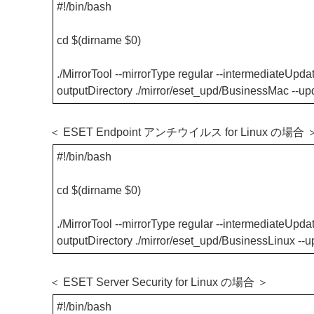
#!/bin/bash
cd $(dirname $0)
./MirrorTool --mirrorType regular --intermediateUpdate
outputDirectory ./mirror/eset_upd/BusinessMac --u
＜ ESET Endpoint アンチウイルス for Linux の場合 
#!/bin/bash
cd $(dirname $0)
./MirrorTool --mirrorType regular --intermediateUpdate
outputDirectory ./mirror/eset_upd/BusinessLinux --
＜ ESET Server Security for Linux の場合 ＞
#!/bin/bash