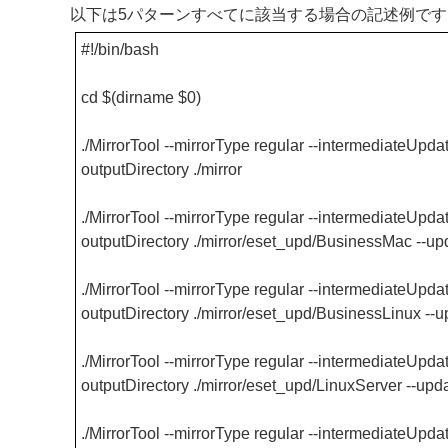
以下は5パターンすべてに該当する場合の記述例です
#!/bin/bash
cd $(dirname $0)
./MirrorTool --mirrorType regular --intermediateUpdate
outputDirectory ./mirror
./MirrorTool --mirrorType regular --intermediateUpdate
outputDirectory ./mirror/eset_upd/BusinessMac --u
./MirrorTool --mirrorType regular --intermediateUpdate
outputDirectory ./mirror/eset_upd/BusinessLinux --
./MirrorTool --mirrorType regular --intermediateUpdate
outputDirectory ./mirror/eset_upd/LinuxServer --up
./MirrorTool --mirrorType regular --intermediateUpdate