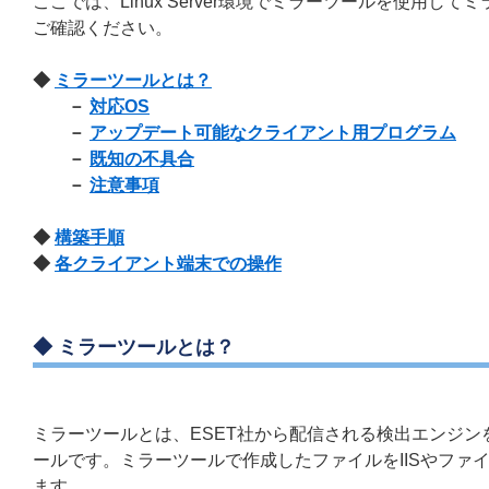
ここでは、Linux Server環境でミラーツールを使用
ご確認ください。
◆
ミラーツールとは？
－
対応OS
－
アップデート可能なクライアント用プログラム
－
既知の不具合
－
注意事項
◆
構築手順
◆
各クライアント端末での操作
◆ ミラーツールとは？
ミラーツールとは、ESET社から配信される検出エンジ
ールです。ミラーツールで作成したファイルをIISやフ
ます。