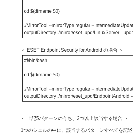
cd $(dirname $0)
./MirrorTool --mirrorType regular --intermediateUpdate
outputDirectory ./mirror/eset_upd/LinuxServer --up
＜ ESET Endpoint Security for Android の場合 ＞
#!/bin/bash
cd $(dirname $0)
./MirrorTool --mirrorType regular --intermediateUpdate
outputDirectory ./mirror/eset_upd/EndpointAndroid 
＜ 上記5パターンのうち、2つ以上該当する場合 ＞
1つのシェルの中に、該当するパターンすべてを記