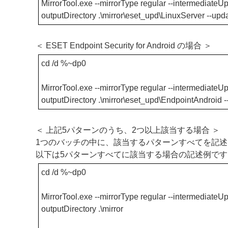
MirrorTool.exe --mirrorType regular --intermediateUpd
outputDirectory .\mirror\eset_upd\LinuxServer --up
＜ ESET Endpoint Security for Android の場合 ＞
cd /d %~dp0
MirrorTool.exe --mirrorType regular --intermediateUpd
outputDirectory .\mirror\eset_upd\EndpointAndroid 
＜ 上記5パターンのうち、2つ以上該当する場合 ＞
1つのバッチの中に、該当するパターンすべてを記
以下は5パターンすべてに該当する場合の記述例です
cd /d %~dp0
MirrorTool.exe --mirrorType regular --intermediateUpd
outputDirectory .\mirror