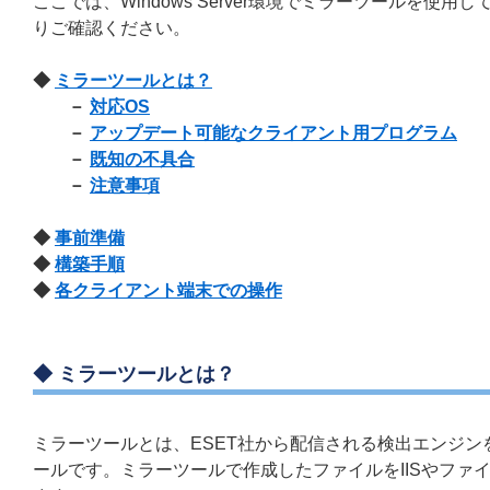
ここでは、Windows Server環境でミラーツールを
りご確認ください。
◆
ミラーツールとは？
－
対応OS
－
アップデート可能なクライアント用プログラム
－
既知の不具合
－
注意事項
◆
事前準備
◆
構築手順
◆
各クライアント端末での操作
◆ ミラーツールとは？
ミラーツールとは、ESET社から配信される検出エンジ
ールです。ミラーツールで作成したファイルをIISやフ