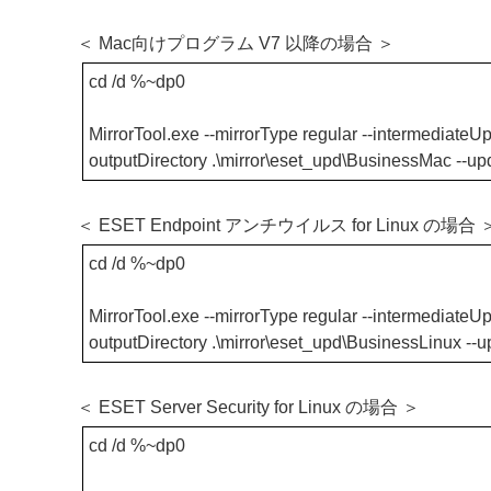
＜ Mac向けプログラム V7 以降の場合 ＞
cd /d %~dp0
MirrorTool.exe --mirrorType regular --intermediateUpd
outputDirectory .\mirror\eset_upd\BusinessMac --u
＜ ESET Endpoint アンチウイルス for Linux の場合 
cd /d %~dp0
MirrorTool.exe --mirrorType regular --intermediateUpd
outputDirectory .\mirror\eset_upd\BusinessLinux --
＜ ESET Server Security for Linux の場合 ＞
cd /d %~dp0