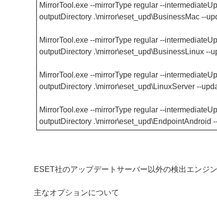
MirrorTool.exe --mirrorType regular --intermediateUpd
outputDirectory .\mirror\eset_upd\BusinessMac --u
MirrorTool.exe --mirrorType regular --intermediateUpd
outputDirectory .\mirror\eset_upd\BusinessLinux --
MirrorTool.exe --mirrorType regular --intermediateUpd
outputDirectory .\mirror\eset_upd\LinuxServer --up
MirrorTool.exe --mirrorType regular --intermediateUpd
outputDirectory .\mirror\eset_upd\EndpointAndroid 
ESET社のアップデートサーバー以外の検出エンジ
主なオプションについて