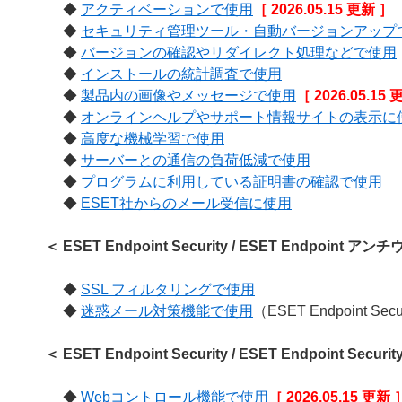
◆
アクティベーションで使用
［ 2026.05.15 更新 ］
◆
セキュリティ管理ツール・自動バージョンアップ
◆
バージョンの確認やリダイレクト処理などで使用
◆
インストールの統計調査で使用
◆
製品内の画像やメッセージで使用
［ 2026.05.15
◆
オンラインヘルプやサポート情報サイトの表示に
◆
高度な機械学習で使用
◆
サーバーとの通信の負荷低減で使用
◆
プログラムに利用している証明書の確認で使用
◆
ESET社からのメール受信に使用
＜ ESET Endpoint Security / ESET Endpoi
◆
SSL フィルタリングで使用
◆
迷惑メール対策機能で使用
（ESET Endpoint Sec
＜ ESET Endpoint Security / ESET Endpoint Se
◆
Webコントロール機能で使用
［ 2026.05.15 更新 