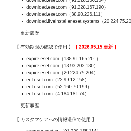
download.eset.com（91.228.166.154）
download.eset.com（91.228.167.190）
download.eset.com（38.90.226.111）
download.liveinstaller.eset.systems（20.224.75.
更新履歴
【 有効期限の確認で使用 】
［ 2026.05.15 更新 ］
expire.eset.com（138.91.165.201）
expire.eset.com（13.93.203.130）
expire.eset.com（20.224.75.204）
edf.eset.com（23.99.12.158）
edf.eset.com（52.160.70.199）
edf.eset.com（4.184.181.74）
更新履歴
【 カスタマケアへの情報送信で使用 】