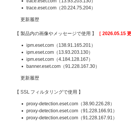
trace.eset.com（13.93.203.130）
trace.eset.com（20.224.75.204）
更新履歴
【 製品内の画像やメッセージで使用 】
［ 2026.05.15
ipm.eset.com（138.91.165.201）
ipm.eset.com（13.93.203.130）
ipm.eset.com（4.184.128.167）
banner.eset.com（91.228.167.30）
更新履歴
【 SSL フィルタリングで使用 】
proxy-detection.eset.com（38.90.226.28）
proxy-detection.eset.com（91.228.166.91）
proxy-detection.eset.com（91.228.167.91）