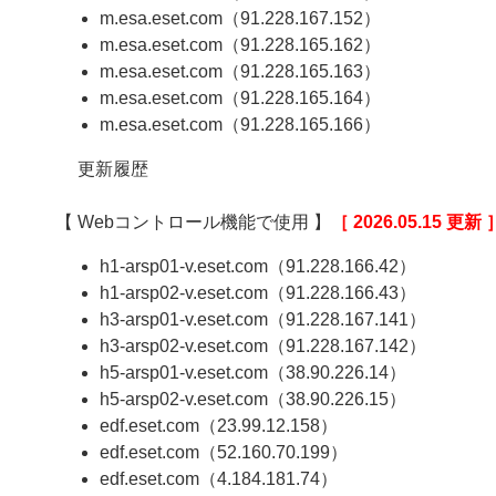
m.esa.eset.com（91.228.167.152）
m.esa.eset.com（91.228.165.162）
m.esa.eset.com（91.228.165.163）
m.esa.eset.com（91.228.165.164）
m.esa.eset.com（91.228.165.166）
更新履歴
【 Webコントロール機能で使用 】
［ 2026.05.15 更新 
h1-arsp01-v.eset.com（91.228.166.42）
h1-arsp02-v.eset.com（91.228.166.43）
h3-arsp01-v.eset.com（91.228.167.141）
h3-arsp02-v.eset.com（91.228.167.142）
h5-arsp01-v.eset.com（38.90.226.14）
h5-arsp02-v.eset.com（38.90.226.15）
edf.eset.com（23.99.12.158）
edf.eset.com（52.160.70.199）
edf.eset.com（4.184.181.74）