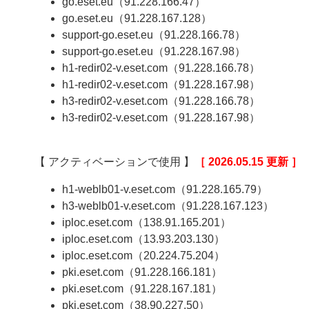
go.eset.eu（91.228.166.47）
go.eset.eu（91.228.167.128）
support-go.eset.eu（91.228.166.78）
support-go.eset.eu（91.228.167.98）
h1-redir02-v.eset.com（91.228.166.78）
h1-redir02-v.eset.com（91.228.167.98）
h3-redir02-v.eset.com（91.228.166.78）
h3-redir02-v.eset.com（91.228.167.98）
【 アクティベーションで使用 】
［ 2026.05.15 更新 ］
h1-weblb01-v.eset.com（91.228.165.79）
h3-weblb01-v.eset.com（91.228.167.123）
iploc.eset.com（138.91.165.201）
iploc.eset.com（13.93.203.130）
iploc.eset.com（20.224.75.204）
pki.eset.com（91.228.166.181）
pki.eset.com（91.228.167.181）
pki.eset.com（38.90.227.50）