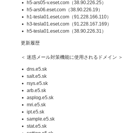
h5-ars05-v.eset.com（38.90.226.25）
h5-ars06.eset.com（38.90.226.19）
h1-tesla01.eset.com（91.228.166.110）
h3-tesla01.eset.com（91.228.167.169）
h5-tesla01.eset.com（38.90.226.31）
更新履歴
＜ 迷惑メール対策機能に使用されるドメイン ＞
dns.e5.sk
salt.e5.sk
rsys.e5.sk
arb.e5.sk
asplog.e5.sk
mri.e5.sk
ipt.e5.sk
sample.e5.sk
stat.e5.sk