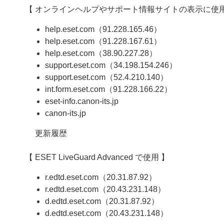
【 オンラインヘルプやサポート情報サイトの表示に使用
help.eset.com（91.228.165.46）
help.eset.com（91.228.167.61）
help.eset.com（38.90.227.28）
support.eset.com（34.198.154.246）
support.eset.com（52.4.210.140）
int.form.eset.com（91.228.166.22）
eset-info.canon-its.jp
canon-its.jp
更新履歴
【 ESET LiveGuard Advanced で使用 】
r.edtd.eset.com（20.31.87.92）
r.edtd.eset.com（20.43.231.148）
d.edtd.eset.com（20.31.87.92）
d.edtd.eset.com（20.43.231.148）