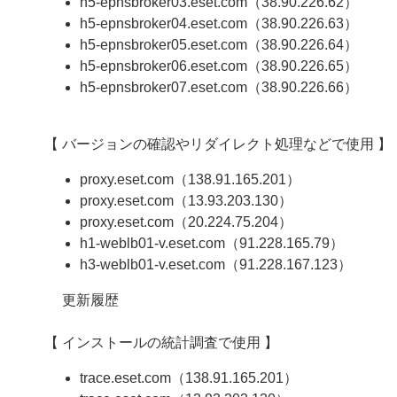
h5-epnsbroker03.eset.com（38.90.226.62）
h5-epnsbroker04.eset.com（38.90.226.63）
h5-epnsbroker05.eset.com（38.90.226.64）
h5-epnsbroker06.eset.com（38.90.226.65）
h5-epnsbroker07.eset.com（38.90.226.66）
【 バージョンの確認やリダイレクト処理などで使用 】
proxy.eset.com（138.91.165.201）
proxy.eset.com（13.93.203.130）
proxy.eset.com（20.224.75.204）
h1-weblb01-v.eset.com（91.228.165.79）
h3-weblb01-v.eset.com（91.228.167.123）
更新履歴
【 インストールの統計調査で使用 】
trace.eset.com（138.91.165.201）