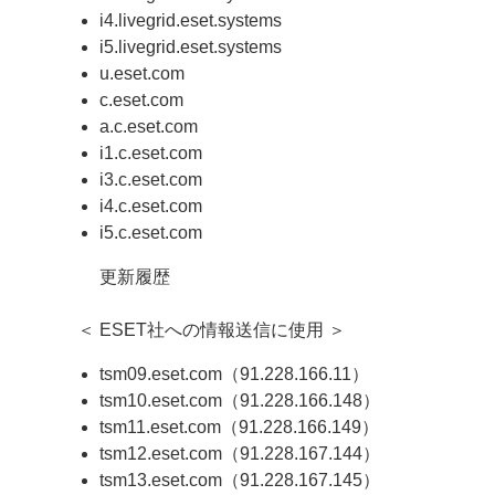
i4.livegrid.eset.systems
i5.livegrid.eset.systems
u.eset.com
c.eset.com
a.c.eset.com
i1.c.eset.com
i3.c.eset.com
i4.c.eset.com
i5.c.eset.com
更新履歴
＜ ESET社への情報送信に使用 ＞
tsm09.eset.com（91.228.166.11）
tsm10.eset.com（91.228.166.148）
tsm11.eset.com（91.228.166.149）
tsm12.eset.com（91.228.167.144）
tsm13.eset.com（91.228.167.145）