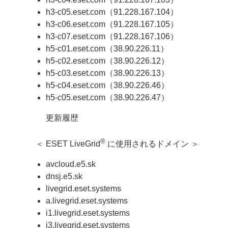
h3-c05.eset.com（91.228.167.104）
h3-c06.eset.com（91.228.167.105）
h3-c07.eset.com（91.228.167.106）
h5-c01.eset.com（38.90.226.11）
h5-c02.eset.com（38.90.226.12）
h5-c03.eset.com（38.90.226.13）
h5-c04.eset.com（38.90.226.46）
h5-c05.eset.com（38.90.226.47）
更新履歴
®
＜ ESET LiveGrid
に使用されるドメイン ＞
avcloud.e5.sk
dnsj.e5.sk
livegrid.eset.systems
a.livegrid.eset.systems
i1.livegrid.eset.systems
i3.livegrid.eset.systems