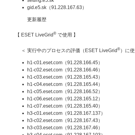
setting.e5.sk
gid.e5.sk（91.228.167.63）
更新履歴
®
【 ESET LiveGrid
で使用 】
®
＜ 実行中のプロセスの評価（ESET LiveGrid
）に使
h1-c01.eset.com（91.228.166.45）
h1-c02.eset.com（91.228.166.46）
h1-c03.eset.com（91.228.165.43）
h1-c04.eset.com（91.228.165.44）
h1-c05.eset.com（91.228.166.52）
h1-c06.eset.com（91.228.165.12）
h1-c07.eset.com（91.228.165.40）
h3-c01.eset.com（91.228.167.137）
h3-c02.eset.com（91.228.167.43）
h3-c03.eset.com（91.228.167.46）
h3-c04.eset.com（91.228.167.103）