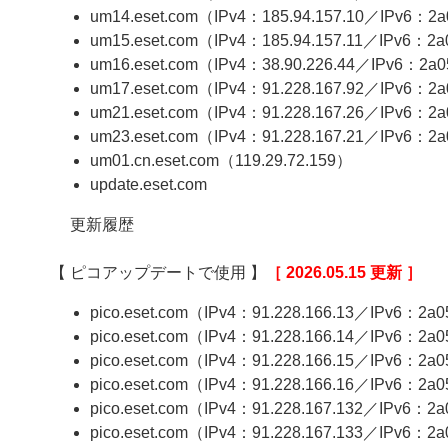
um14.eset.com（IPv4：185.94.157.10／IPv6：2a05
um15.eset.com（IPv4：185.94.157.11／IPv6：2a05
um16.eset.com（IPv4：38.90.226.44／IPv6：2a05:
um17.eset.com（IPv4：91.228.167.92／IPv6：2a05
um21.eset.com（IPv4：91.228.167.26／IPv6：2a05:
um23.eset.com（IPv4：91.228.167.21／IPv6：2a05
um01.cn.eset.com（119.29.72.159）
update.eset.com
更新履歴
【 ピコアップデートで使用 】
［ 2026.05.15 更新 ］
pico.eset.com（IPv4：91.228.166.13／IPv6：2a05:
pico.eset.com（IPv4：91.228.166.14／IPv6：2a05:
pico.eset.com（IPv4：91.228.166.15／IPv6：2a05:
pico.eset.com（IPv4：91.228.166.16／IPv6：2a05:
pico.eset.com（IPv4：91.228.167.132／IPv6：2a05
pico.eset.com（IPv4：91.228.167.133／IPv6：2a0