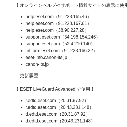
【 オンラインヘルプやサポート情報サイトの表示に使用
help.eset.com（91.228.165.46）
help.eset.com（91.228.167.61）
help.eset.com（38.90.227.28）
support.eset.com（34.198.154.246）
support.eset.com（52.4.210.140）
int.form.eset.com（91.228.166.22）
eset-info.canon-its.jp
canon-its.jp
更新履歴
【 ESET LiveGuard Advanced で使用 】
r.edtd.eset.com（20.31.87.92）
r.edtd.eset.com（20.43.231.148）
d.edtd.eset.com（20.31.87.92）
d.edtd.eset.com（20.43.231.148）