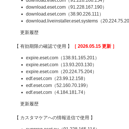
download.eset.com（91.228.166.154）
download.eset.com（91.228.167.190）
download.eset.com（38.90.226.111）
download.liveinstaller.eset.systems（20.224.75.
更新履歴
【 有効期限の確認で使用 】
［ 2026.05.15 更新 ］
expire.eset.com（138.91.165.201）
expire.eset.com（13.93.203.130）
expire.eset.com（20.224.75.204）
edf.eset.com（23.99.12.158）
edf.eset.com（52.160.70.199）
edf.eset.com（4.184.181.74）
更新履歴
【 カスタマケアへの情報送信で使用 】