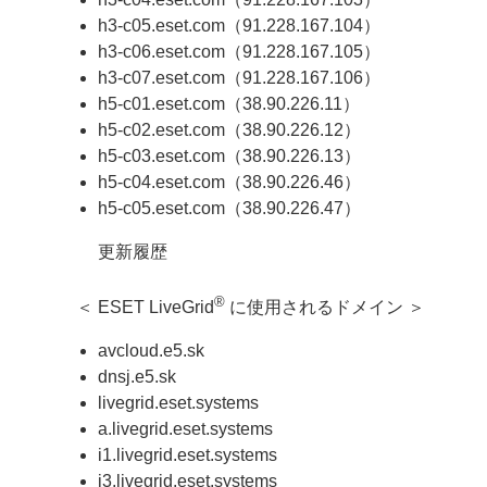
h3-c05.eset.com（91.228.167.104）
h3-c06.eset.com（91.228.167.105）
h3-c07.eset.com（91.228.167.106）
h5-c01.eset.com（38.90.226.11）
h5-c02.eset.com（38.90.226.12）
h5-c03.eset.com（38.90.226.13）
h5-c04.eset.com（38.90.226.46）
h5-c05.eset.com（38.90.226.47）
更新履歴
®
＜ ESET LiveGrid
に使用されるドメイン ＞
avcloud.e5.sk
dnsj.e5.sk
livegrid.eset.systems
a.livegrid.eset.systems
i1.livegrid.eset.systems
i3.livegrid.eset.systems