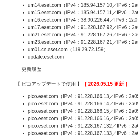
um14.eset.com（IPv4：185.94.157.10／IPv6：2a05
um15.eset.com（IPv4：185.94.157.11／IPv6：2a05
um16.eset.com（IPv4：38.90.226.44／IPv6：2a05:
um17.eset.com（IPv4：91.228.167.92／IPv6：2a05
um21.eset.com（IPv4：91.228.167.26／IPv6：2a05:
um23.eset.com（IPv4：91.228.167.21／IPv6：2a05
um01.cn.eset.com（119.29.72.159）
update.eset.com
更新履歴
【 ピコアップデートで使用 】
［ 2026.05.15 更新 ］
pico.eset.com（IPv4：91.228.166.13／IPv6：2a05:
pico.eset.com（IPv4：91.228.166.14／IPv6：2a05:
pico.eset.com（IPv4：91.228.166.15／IPv6：2a05:
pico.eset.com（IPv4：91.228.166.16／IPv6：2a05:
pico.eset.com（IPv4：91.228.167.132／IPv6：2a05
pico.eset.com（IPv4：91.228.167.133／IPv6：2a0