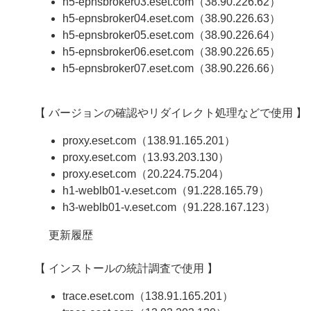
h5-epnsbroker03.eset.com（38.90.226.62）
h5-epnsbroker04.eset.com（38.90.226.63）
h5-epnsbroker05.eset.com（38.90.226.64）
h5-epnsbroker06.eset.com（38.90.226.65）
h5-epnsbroker07.eset.com（38.90.226.66）
【 バージョンの確認やリダイレクト処理などで使用 】
proxy.eset.com（138.91.165.201）
proxy.eset.com（13.93.203.130）
proxy.eset.com（20.224.75.204）
h1-weblb01-v.eset.com（91.228.165.79）
h3-weblb01-v.eset.com（91.228.167.123）
更新履歴
【 インストールの統計調査で使用 】
trace.eset.com（138.91.165.201）