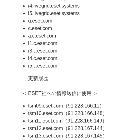
i4.livegrid.eset.systems
i5.livegrid.eset.systems
u.eset.com
c.eset.com
a.c.eset.com
i1.c.eset.com
i3.c.eset.com
i4.c.eset.com
i5.c.eset.com
更新履歴
＜ ESET社への情報送信に使用 ＞
tsm09.eset.com（91.228.166.11）
tsm10.eset.com（91.228.166.148）
tsm11.eset.com（91.228.166.149）
tsm12.eset.com（91.228.167.144）
tsm13.eset.com（91.228.167.145）