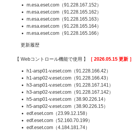
m.esa.eset.com（91.228.167.152）
m.esa.eset.com（91.228.165.162）
m.esa.eset.com（91.228.165.163）
m.esa.eset.com（91.228.165.164）
m.esa.eset.com（91.228.165.166）
更新履歴
【 Webコントロール機能で使用 】
［ 2026.05.15 更新 
h1-arsp01-v.eset.com（91.228.166.42）
h1-arsp02-v.eset.com（91.228.166.43）
h3-arsp01-v.eset.com（91.228.167.141）
h3-arsp02-v.eset.com（91.228.167.142）
h5-arsp01-v.eset.com（38.90.226.14）
h5-arsp02-v.eset.com（38.90.226.15）
edf.eset.com（23.99.12.158）
edf.eset.com（52.160.70.199）
edf.eset.com（4.184.181.74）