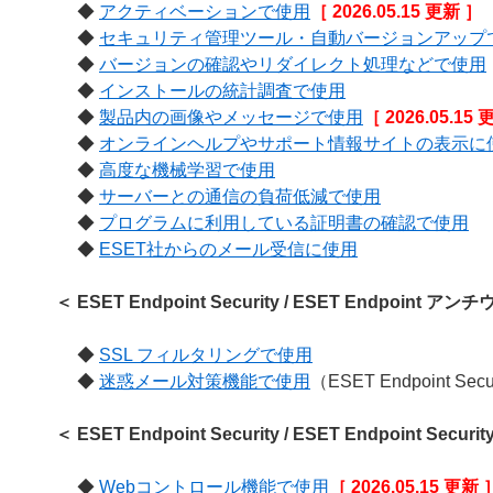
◆
アクティベーションで使用
［ 2026.05.15 更新 ］
◆
セキュリティ管理ツール・自動バージョンアップ
◆
バージョンの確認やリダイレクト処理などで使用
◆
インストールの統計調査で使用
◆
製品内の画像やメッセージで使用
［ 2026.05.15
◆
オンラインヘルプやサポート情報サイトの表示に
◆
高度な機械学習で使用
◆
サーバーとの通信の負荷低減で使用
◆
プログラムに利用している証明書の確認で使用
◆
ESET社からのメール受信に使用
＜ ESET Endpoint Security / ESET Endpoi
◆
SSL フィルタリングで使用
◆
迷惑メール対策機能で使用
（ESET Endpoint Sec
＜ ESET Endpoint Security / ESET Endpoint Se
◆
Webコントロール機能で使用
［ 2026.05.15 更新 