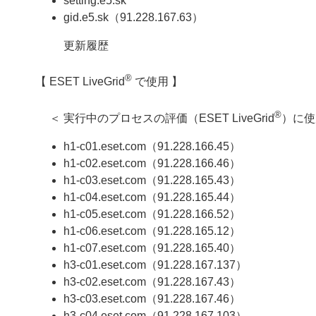
setting.e5.sk
gid.e5.sk（91.228.167.63）
更新履歴
®
【 ESET LiveGrid
で使用 】
®
＜ 実行中のプロセスの評価（ESET LiveGrid
）に使
h1-c01.eset.com（91.228.166.45）
h1-c02.eset.com（91.228.166.46）
h1-c03.eset.com（91.228.165.43）
h1-c04.eset.com（91.228.165.44）
h1-c05.eset.com（91.228.166.52）
h1-c06.eset.com（91.228.165.12）
h1-c07.eset.com（91.228.165.40）
h3-c01.eset.com（91.228.167.137）
h3-c02.eset.com（91.228.167.43）
h3-c03.eset.com（91.228.167.46）
h3-c04.eset.com（91.228.167.103）