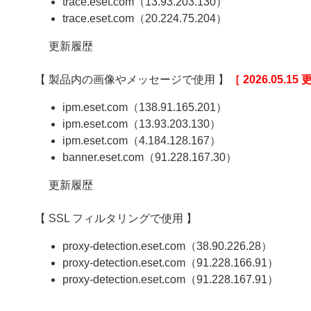
trace.eset.com（13.93.203.130）
trace.eset.com（20.224.75.204）
更新履歴
【 製品内の画像やメッセージで使用 】
［ 2026.05.15
ipm.eset.com（138.91.165.201）
ipm.eset.com（13.93.203.130）
ipm.eset.com（4.184.128.167）
banner.eset.com（91.228.167.30）
更新履歴
【 SSL フィルタリングで使用 】
proxy-detection.eset.com（38.90.226.28）
proxy-detection.eset.com（91.228.166.91）
proxy-detection.eset.com（91.228.167.91）