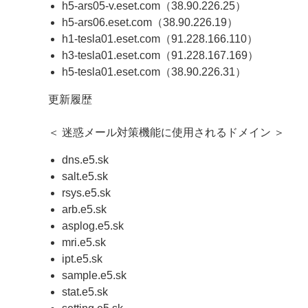
h5-ars05-v.eset.com（38.90.226.25）
h5-ars06.eset.com（38.90.226.19）
h1-tesla01.eset.com（91.228.166.110）
h3-tesla01.eset.com（91.228.167.169）
h5-tesla01.eset.com（38.90.226.31）
更新履歴
＜ 迷惑メール対策機能に使用されるドメイン ＞
dns.e5.sk
salt.e5.sk
rsys.e5.sk
arb.e5.sk
asplog.e5.sk
mri.e5.sk
ipt.e5.sk
sample.e5.sk
stat.e5.sk