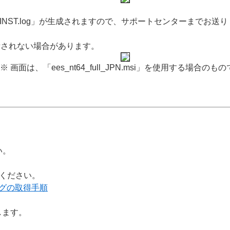
NST.log」が生成されますので、サポートセンターまでお送
表示されない場合があります。
※ 画面は、「ees_nt64_full_JPN.msi」を使用する場合のも
い。
てください。
グの取得手順
します。