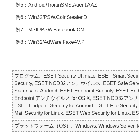
例5：Android/TrojanSMS.Agent.AAZ
例6：Win32/PSW.CoinStealer.D
例7：MSIL/PSW.Facebook.CM
例8：Win32/AdWare.FakeAV.P
プログラム
ESET Security Ultimate, ESET Smart Secur
Security, ESET NOD32アンチウイルス, ESET Safe Server, E
Security for Android, ESET Endpoint Security, ESE
Endpoint アンチウイルス for OS X, ESET NOD32アンチウ
ESET Endpoint Security for Android, ESET File Security 
Mail Security for Linux, ESET Web Security for Linux, 
プラットフォーム（OS）
Windows, Windows Server, Ma