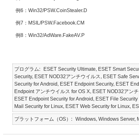
例6：Win32/PSW.CoinStealer.D
例7：MSIL/PSW.Facebook.CM
例8：Win32/AdWare.FakeAV.P
プログラム
ESET Security Ultimate, ESET Smart Secur
Security, ESET NOD32アンチウイルス, ESET Safe Server, E
Security for Android, ESET Endpoint Security, ESE
Endpoint アンチウイルス for OS X, ESET NOD32アンチウ
ESET Endpoint Security for Android, ESET File Security 
Mail Security for Linux, ESET Web Security for Linux, 
プラットフォーム（OS）
Windows, Windows Server, Ma