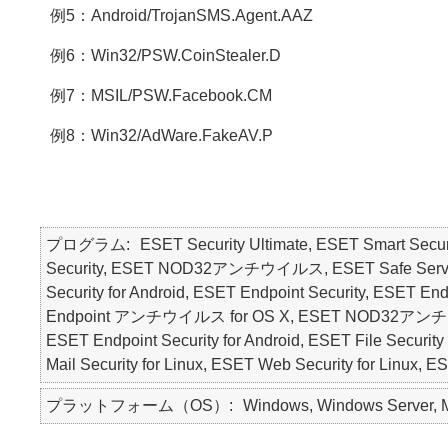
例5：Android/TrojanSMS.Agent.AAZ
例6：Win32/PSW.CoinStealer.D
例7：MSIL/PSW.Facebook.CM
例8：Win32/AdWare.FakeAV.P
プログラム
ESET Security Ultimate, ESET Smart Secur
Security, ESET NOD32アンチウイルス, ESET Safe Server, E
Security for Android, ESET Endpoint Security, ESE
Endpoint アンチウイルス for OS X, ESET NOD32アンチウ
ESET Endpoint Security for Android, ESET File Security 
Mail Security for Linux, ESET Web Security for Linux, 
プラットフォーム（OS）
Windows, Windows Server, Ma