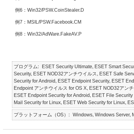
例6：Win32/PSW.CoinStealer.D
例7：MSIL/PSW.Facebook.CM
例8：Win32/AdWare.FakeAV.P
プログラム
ESET Security Ultimate, ESET Smart Secur
Security, ESET NOD32アンチウイルス, ESET Safe Server, E
Security for Android, ESET Endpoint Security, ESE
Endpoint アンチウイルス for OS X, ESET NOD32アンチウ
ESET Endpoint Security for Android, ESET File Security 
Mail Security for Linux, ESET Web Security for Linux, 
プラットフォーム（OS）
Windows, Windows Server, Ma