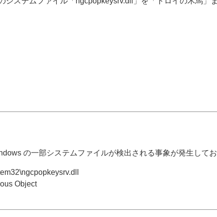
ステムファイル「ngcpopkeysrv.dll」を「トロイの木馬」また
indows の一部システムファイルが検出される事象が発生して
\ngcpopkeysrv.dll
 Object