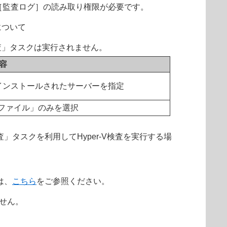
に［監査ログ］の読み取り権限が必要です。
について
ー検査」タスクは実行されません。
容
ムがインストールされたサーバーを指定
ロファイル」のみを選択
査」タスクを利用してHyper-V検査を実行する場
細は、
こちら
をご参照ください。
ません。