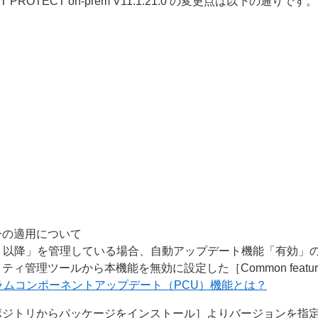
 ESET PROTECT on-prem V11.1.21.0 の変更点は以下の通りです。
ーの適用について
9 以降」を管理している場合、自動アップデート機能「有効」
ィ管理ツールから本機能を無効に設定した［Common feat
ラムコンポーネントアップデート（PCU）機能とは？
ポジトリからパッケージをインストール］よりバージョンを指