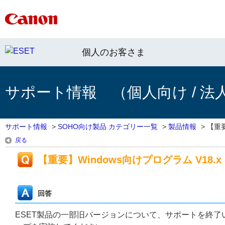
個人のお客さま
サポート情報 （個人向け / 法
サポート情報
>
SOHO向け製品 カテゴリー一覧
>
製品情報
>
【重要
戻る
【重要】Windows向けプログラム V18
回答
ESET製品の一部旧バージョンについて、サポートを終了