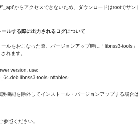
ーザ’_apt’からアクセスできないため、ダウンロードはrootで
トールする際に出力されるログについて
をおこなった際、バージョンアップ時に「libnss3-tools」
力されます。
wer version, use:
6_64.deb libnss3-tools- nftables-
能を除外してインストール・バージョンアップする場合は、「libns
ご参照ください。