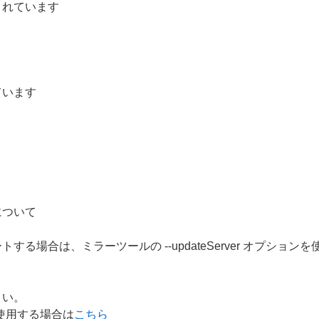
されています
ています
について
る場合は、ミラーツールの --updateServer オプション
さい。
ルを使用する場合は
こちら