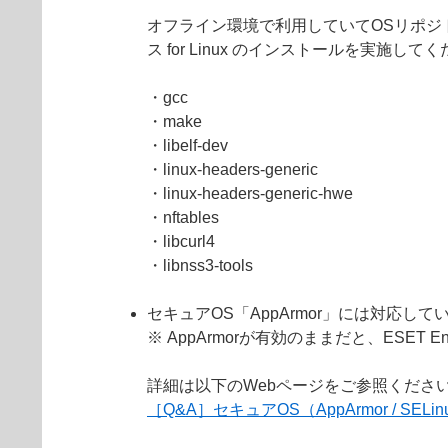
オフライン環境で利用していてOSリポジト
ス for Linux のインストールを実施して
・gcc
・make
・libelf-dev
・linux-headers-generic
・linux-headers-generic-hwe
・nftables
・libcurl4
・libnss3-tools
セキュアOS「AppArmor」には対応し
※ AppArmorが有効のままだと、ESET E
詳細は以下のWebページをご参照くださ
［Q&A］セキュアOS（AppArmor / SE