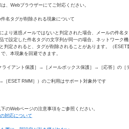
際は、Webブラウザーにてご対応ください。
の件名タグが削除される現象について
能により迷惑メールではないと判定された場合、メールの件名
製品で設定した件名タグの文字列が同一の場合、ネットワーク
と判定されると、タグが削除されることがあります。（ESET製品
とで、本現象を回避できます。
クライアント保護］→［メールボックス保護］→［応答］の［
］→［ESET RMM］）のご利用はサポート対象外です
下のWebページの注意事項をご参照ください。
ーへの対応について