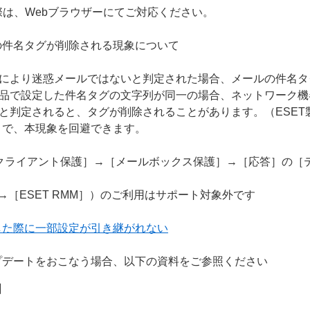
際は、Webブラウザーにてご対応ください。
の件名タグが削除される現象について
能により迷惑メールではないと判定された場合、メールの件名
製品で設定した件名タグの文字列が同一の場合、ネットワーク
と判定されると、タグが削除されることがあります。（ESET製品
とで、本現象を回避できます。
クライアント保護］→［メールボックス保護］→［応答］の［
］→［ESET RMM］）のご利用はサポート対象外です
した際に一部設定が引き継がれない
プデートをおこなう場合、以下の資料をご参照ください
】