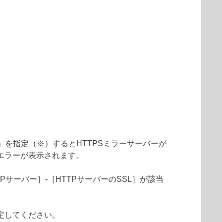
「統合」を指定（※）するとHTTPSミラーサーバーが
エラーが表示されます。
Pサーバー］-［HTTPサーバーのSSL］が該当
定してください。