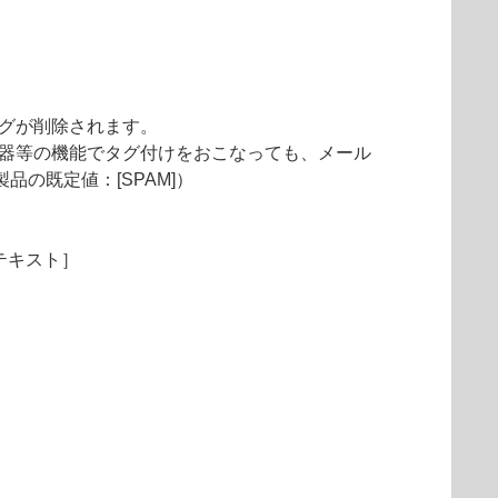
タグが削除されます。
機器等の機能でタグ付けをおこなっても、メール
の既定値：[SPAM]）
テキスト］