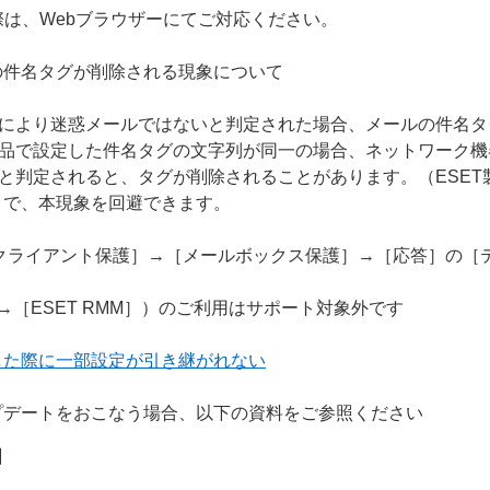
際は、Webブラウザーにてご対応ください。
の件名タグが削除される現象について
能により迷惑メールではないと判定された場合、メールの件名
製品で設定した件名タグの文字列が同一の場合、ネットワーク
と判定されると、タグが削除されることがあります。（ESET製品
とで、本現象を回避できます。
クライアント保護］→［メールボックス保護］→［応答］の［
］→［ESET RMM］）のご利用はサポート対象外です
した際に一部設定が引き継がれない
プデートをおこなう場合、以下の資料をご参照ください
】