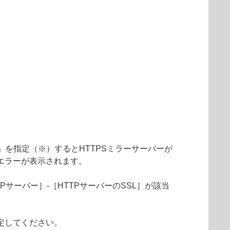
「統合」を指定（※）するとHTTPSミラーサーバーが
エラーが表示されます。
Pサーバー］-［HTTPサーバーのSSL］が該当
定してください。