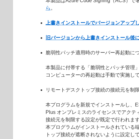
本製品はAzure Code Signin
ら
。
上書きインストールでバージョンアップ
旧バージョンから上書きインストール後
脆弱性パッチ適用時のサーバー再起動に
本製品に付帯する「脆弱性とパッチ管理
コンピューターの再起動は手動で実施し
リモートデスクトップ接続の接続元を制
本プログラムを新規でインストールし、ESET PROTE
Plus オンプレミスのライセンスでア
接続元を制限する設定が既定で行われま
本プログラムがインストールされている
トップ接続が遮断されないように設定し