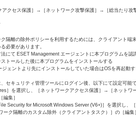
クアクセス保護］→［ネットワーク攻撃保護］→［総当たり攻
て
隔離の除外ポリシーを利用するためには、クライアント端末にインス
いる必要があります。
て ESET Management エージェントに本プログラムを
ントをインストールした後に本プログラムをインストールする
nt エージェントより先にインストールしていた場合はOSを再起動
は、セキュリティ管理ツールにログイン後、以下にて設定可能
features］を選択し、［ネットワークアクセス保護］→［ネッ
［編集］
e Security for Microsoft Windows Server (
ワーク隔離のカスタム除外（クライアントタスク）］の［編集