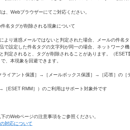
際は、Webブラウザーにてご対応ください。
の件名タグが削除される現象について
能により迷惑メールではないと判定された場合、メールの件名
製品で設定した件名タグの文字列が同一の場合、ネットワーク
と判定されると、タグが削除されることがあります。（ESET製品
とで、本現象を回避できます。
クライアント保護］→［メールボックス保護］→［応答］の［
］→［ESET RMM］）のご利用はサポート対象外です
下のWebページの注意事項をご参照ください。
ーへの対応について