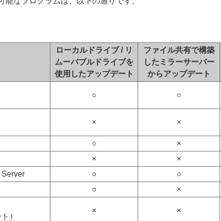
可能なプログラムは、以下の通りです。
ローカルドライブ / リ
ファイル共有で構築
ムーバブルドライブを
したミラーサーバー
使用したアップデート
からアップデート
○
○
×
×
○
×
×
×
 Server
○
○
○
×
×
×
ート）