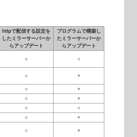
httpで配信する設定を
プログラムで構築し
したミラーサーバーか
たミラーサーバーか
らアップデート
らアップデート
○
○
○
×
○
×
○
×
○
○
○
×
○
×