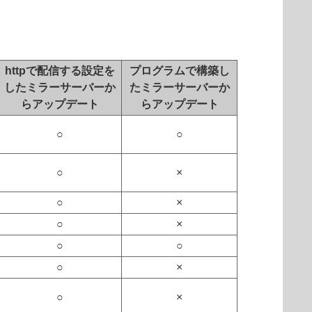
httpで配信する設定を
プログラムで構築し
したミラーサーバーか
たミラーサーバーか
らアップデート
らアップデート
○
○
○
×
○
×
○
×
○
○
○
×
○
×