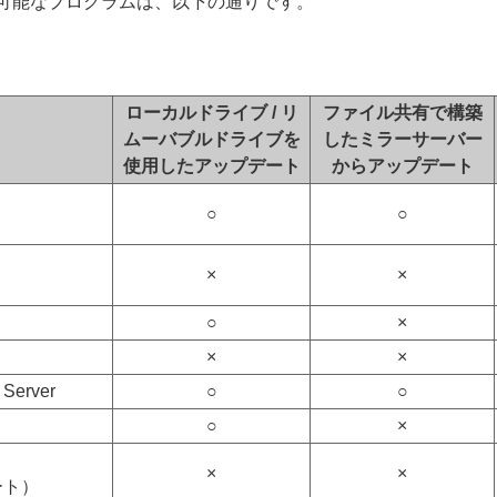
可能なプログラムは、以下の通りです。
ローカルドライブ / リ
ファイル共有で構築
ムーバブルドライブを
したミラーサーバー
使用したアップデート
からアップデート
○
○
×
×
○
×
×
×
 Server
○
○
○
×
×
×
ート）