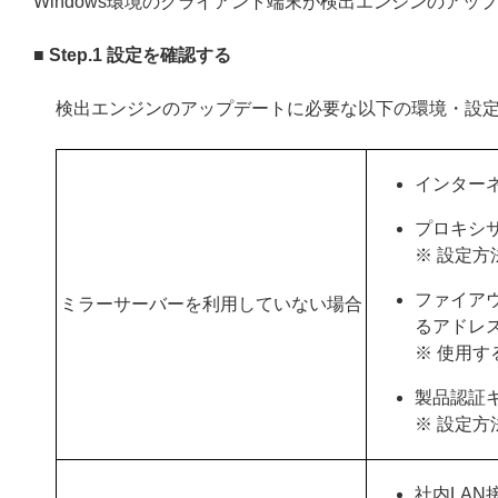
Windows環境のクライアント端末が検出エンジンのア
■ Step.1 設定を確認する
検出エンジンのアップデートに必要な以下の環境・設
インター
プロキシ
※ 設定方
ファイア
ミラーサーバーを利用していない場合
るアドレ
※ 使用
製品認証
※ 設定方
社内LAN