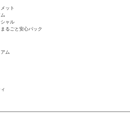
ィメット
アム
ンシャル
ィ まるごと安心パック
ミアム
ティ