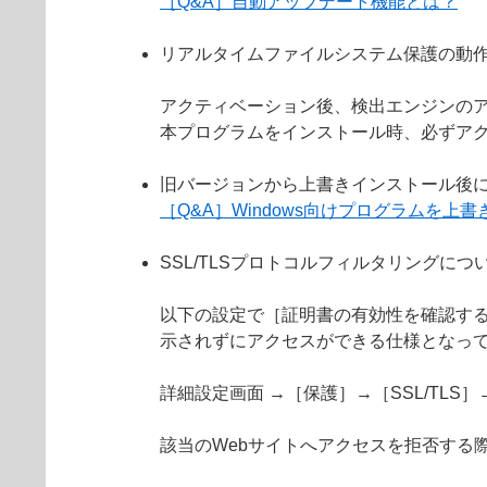
［Q&A］自動アップデート機能とは？
リアルタイムファイルシステム保護の動
アクティベーション後、検出エンジンの
本プログラムをインストール時、必ずア
旧バージョンから上書きインストール後
［Q&A］Windows向けプログラムを
SSL/TLSプロトコルフィルタリングにつ
以下の設定で［証明書の有効性を確認する
示されずにアクセスができる仕様となっ
詳細設定画面 →［保護］→［SSL/TL
該当のWebサイトへアクセスを拒否する