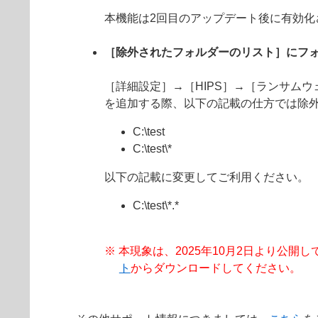
本機能は2回目のアップデート後に有効化
［除外されたフォルダーのリスト］にフ
［詳細設定］→［HIPS］→［ランサム
を追加する際、以下の記載の仕方では除
C:\test
C:\test\*
以下の記載に変更してご利用ください。
C:\test\*.*
※ 本現象は、2025年10月2日より公開してお
ト
からダウンロードしてください。