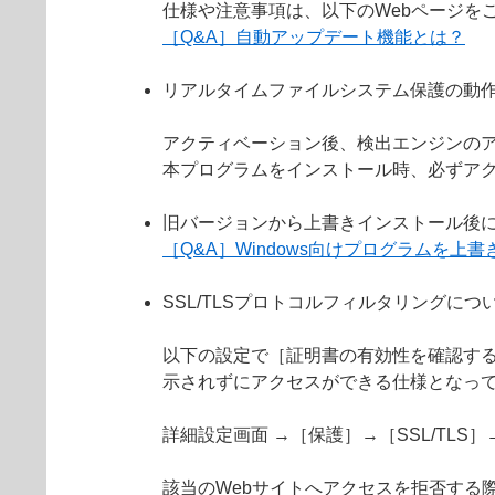
仕様や注意事項は、以下のWebページを
［Q&A］自動アップデート機能とは？
リアルタイムファイルシステム保護の動
アクティベーション後、検出エンジンの
本プログラムをインストール時、必ずア
旧バージョンから上書きインストール後
［Q&A］Windows向けプログラムを
SSL/TLSプロトコルフィルタリングにつ
以下の設定で［証明書の有効性を確認する
示されずにアクセスができる仕様となっ
詳細設定画面 →［保護］→［SSL/TL
該当のWebサイトへアクセスを拒否する