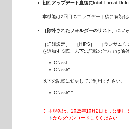
初回アップデート直後にIntel Threat De
本機能は2回目のアップデート後に有効化
［除外されたフォルダーのリスト］にフ
［詳細設定］→［HIPS］→［ランサム
を追加する際、以下の記載の仕方では除
C:\test
C:\test\*
以下の記載に変更してご利用ください。
C:\test\*.*
※ 本現象は、2025年10月2日より公開してお
ト
からダウンロードしてください。