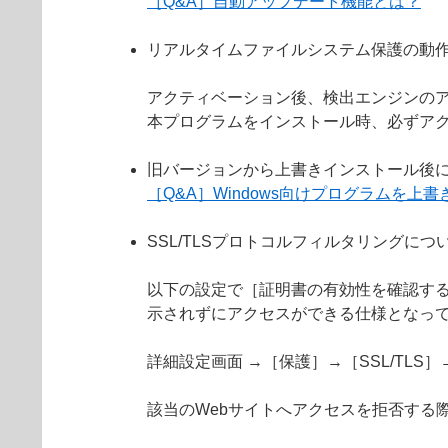
［Q&A］自動アップデート機能とは？
リアルタイムファイルシステム保護の動
アクティベーション後、検出エンジンの
本プログラムをインストール時、必ずア
旧バージョンから上書きインストール後
［Q&A］Windows向けプログラムを
SSL/TLSプロトコルフィルタリングにつ
以下の設定で［証明書の有効性を確認する
示されずにアクセスができる仕様となっ
詳細設定画面 →［保護］→［SSL/TL
該当のWebサイトへアクセスを拒否する