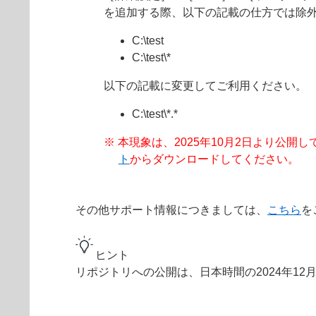
を追加する際、以下の記載の仕方では除
C:\test
C:\test\*
以下の記載に変更してご利用ください。
C:\test\*.*
※ 本現象は、2025年10月2日より公開してお
ト
からダウンロードしてください。
その他サポート情報につきましては、
こちら
を
ヒント
リポジトリへの公開は、日本時間の2024年12