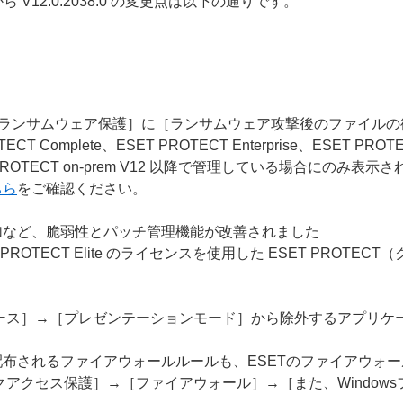
.1 から V12.0.2038.0 の変更点は以下の通りです。
→［ランサムウェア保護］に［ランサムウェア攻撃後のファイル
OTECT Complete、ESET PROTECT Enterprise、ESET
PROTECT on-prem V12 以降で管理している場合にのみ表示
ちら
をご確認ください。
加など、脆弱性とパッチ管理機能が改善されました
 ESET PROTECT Elite のライセンスを使用した ESET P
ース］→［プレゼンテーションモード］から除外するアプリケ
布されるファイアウォールルールも、ESETのファイアウォ
クアクセス保護］→［ファイアウォール］→［また、Window