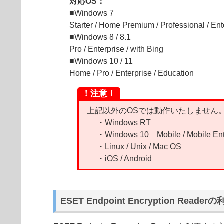
対応OS：
■Windows 7
Starter / Home Premium / Professional / Ente
■Windows 8 / 8.1
Pro / Enterprise / with Bing
■Windows 10 / 11
Home / Pro / Enterprise / Education
！注意！
上記以外のOSでは動作いたしません
・Windows RT
・Windows 10 Mobile / Mobile Ente
・Linux / Unix / Mac OS
・iOS / Android
ESET Endpoint Encryption Reade